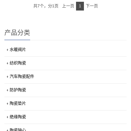
共7个，分1页 上一页
下一页
1
产品分类
水暖阀片
纺织陶瓷
汽车陶瓷配件
防护陶瓷
陶瓷垫片
绝缘陶瓷
陶瓷轴心