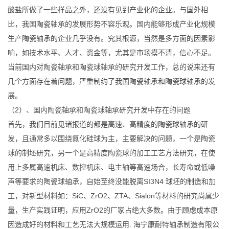
酸盐所做了一些样品之外，还没有见到产业化的企业。与国外相
比，我国陶瓷轴承的发展形势不容乐观。国内能够形成产业化规模
生产陶瓷轴承的企业几乎没有。究其根源，当然是多方面的因素影
响，如技术水平、人才、资金等，尤其是市场摸不清，信心不足。
当前国内对陶瓷轴承和陶瓷球轴承的研究开发工作，总的说来还有
几个方面存在着问题，严重制约了我国陶瓷轴承和陶瓷球轴承的发
展。
（2）、国内陶瓷轴承和陶瓷球轴承研究开发中存在的问题
首先，我们目前见诸报道的都是高速、高精度的陶瓷球轴承的研
发，且通常多以围绕氮化硅球为主，主要解决的问题，一个是陶瓷
球的制坯研究，另一个是高精度陶瓷球的加工工艺方法研究，在使
用上多属高速机床、数控机床、电主轴等高速场合，长寿命或低噪
声等要求的陶瓷球轴承，自始至终没能脱离SI3N4 球坯的制造和加
工，对新型材料如：SiC、ZrO2、ZTA、Sialon等材料的研究尚属少
量，生产实践证明，应用ZrO2的厂家占绝大多数。由于顾虑成本原
因造成好的材料和工艺无法大规模运用. 海宁康耐特轴承制造有限公