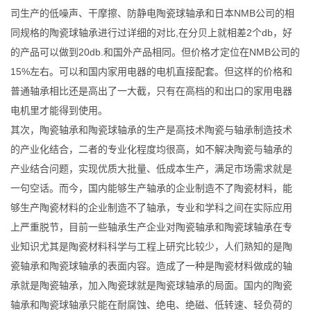
司生产的低噪声、干摩擦、防静电陶瓷球轴承和日本NMB公司的相
同规格的陶瓷球轴承进行过详细的对比,在分贝上就相差2个db，好
的产品可以做到20db.和国外产品相同。但价格才定位在NMB公司的
15%左右。可以和国内家用电器的电机直接配套。但这样的价格和
普通轴承相比还是高出了一大截，只有在高档的和出口的家用电器
电机里才能得到使用。
其次，陶瓷轴承和陶瓷球轴承的生产是高技术陶瓷与轴承制造技术
的产业化结合，二者的专业化程度均很高，如不解决陶瓷与轴承的
产业结合问题，实现优质大批量、低成本生产，满足市场需求就是
一句空话。而今，国内能够生产轴承的企业制造不了陶瓷材料，能
够生产陶瓷材料的企业制造不了轴承，专业和学科之间在实际应用
上严重脱节，目前一些轴承生产企业对陶瓷轴承和陶瓷球轴承在专
业知识尤其是陶瓷材料科学与工程上研究比较少，人们熟知的是陶
瓷轴承和陶瓷球轴承的表面内容。造成了一种是陶瓷材料做成的轴
承就是陶瓷轴承，加入陶瓷球就是陶瓷球轴承的局面。国内的陶瓷
轴承和陶瓷球轴承只能在耐腐蚀、绝电、绝磁、低转速、轻负荷的