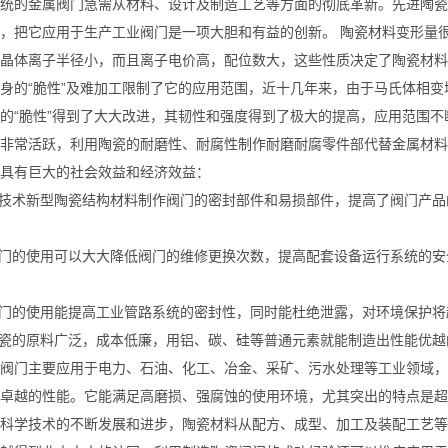
统的金属阀门急需从材料、设计及制造工艺等方面的彻底革新。先进陶瓷
，把它应用于生产工业阀门是一项大胆和有益的创新。 陶瓷材料变形量
晶体离子半径小，而且离子电价高，配位数大，这些性质决定了陶瓷材料
身的“脆性”及难加工限制了它的应用范围，近十几年来，由于马氏体相
的“脆性”得到了大大改进，其韧性和强度得到了极大的提高，应用范围不
非常活跃，利用陶瓷的耐磨性、耐腐性制作耐磨耐腐零件部代替金属材料
具有巨大的社会效益和经济效益：
高技术新型陶瓷结构材料制作阀门的密封部件和易损部件，提高了阀门产
阀门的使用可以大大降低阀门的维修更换次数，提高配套设备运行系统的
阀门的使用能提高工业管路系统的密封性，同时能杜绝泄露，对环境保护
陶瓷的原料广泛，成本低廉，用铝、碳、硅等普通元素就能制造出性能优
阀门主要应用于电力、石油、化工、冶金、采矿、污水处理等工业领域，
卓越的性能。它能满足高磨损、强腐蚀的使用环境，尤其突出的特点是超
科学技术的不断发展和进步，陶瓷材料从配方、成型、加工及装配工艺等