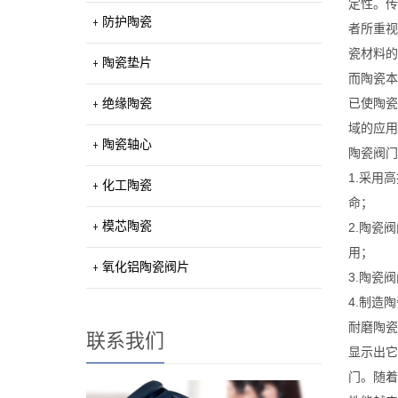
定性。传
防护陶瓷
者所重视
瓷材料的
陶瓷垫片
而陶瓷本
绝缘陶瓷
已使陶瓷
域的应用
陶瓷轴心
陶瓷阀门
1.采用
化工陶瓷
命；
模芯陶瓷
2.陶瓷
用；
氧化铝陶瓷阀片
3.陶瓷
4.制造
耐磨陶瓷
联系我们
显示出它
门。随着