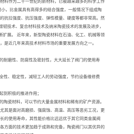
材料作为二十一世纪的新材料，已被越来越多的科学工作
很小，比金属具有高得多的结合强度，一般情况下组成陶
的抗拉强度、抗压强度、弹性模量、硬度等都非常高。然
变增韧技术、复合材科技术及纳米陶瓷技术的发展及进步，
断扩展。 近年来，新型陶瓷材料在石油、化工、机械等领
，是近几年来高技术材料市场的重要发展方向之一。
品的耐磨性、防腐性及密封性，大大延长了阀门的使用寿
安全性、稳定性，减轻工人的劳动强度，节约设备维修费
将起到积极的推进作用；
越的陶瓷材料，可以节约大量金属材料和稀有的矿产资源。
尤其是面对高磨损、强腐蚀、高温、高压等恶劣工况，更
长的使用寿命，其性能价格比远远优于其它同类金属阀
各方面的技术更加趋于成熟和完备，陶瓷阀门以其优异的