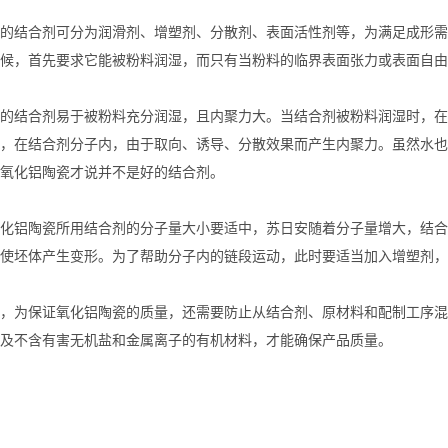
的结合剂可分为润滑剂、增塑剂、分散剂、表面活性剂等，为满足成形需
候，首先要求它能被粉料润湿，而只有当粉料的临界表面张力或表面自由
的结合剂易于被粉料充分润湿，且内聚力大。当结合剂被粉料润湿时，在
，在结合剂分子内，由于取向、诱导、分散效果而产生内聚力。虽然水也
氧化铝陶瓷才说并不是好的结合剂。
化铝陶瓷所用结合剂的分子量大小要适中，苏日安随着分子量增大，结合
使坯体产生变形。为了帮助分子内的链段运动，此时要适当加入增塑剂，
，为保证氧化铝陶瓷的质量，还需要防止从结合剂、原材料和配制工序混
及不含有害无机盐和金属离子的有机材料，才能确保产品质量。